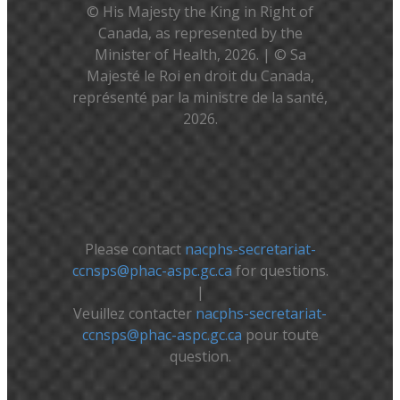
© His Majesty the King in Right of
Canada, as represented by the
Minister of Health, 2026. | © Sa
Majesté le Roi en droit du Canada,
représenté par la ministre de la santé,
2026.
Please contact
nacphs-secretariat-
ccnsps@phac-aspc.gc.ca
for questions.
|
Veuillez contacter
nacphs-secretariat-
ccnsps@phac-aspc.gc.ca
pour toute
question.