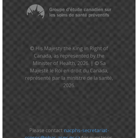
© His Majesty the King in Right of
Canada, as represented by the
Minister of Health, 2026. | © Sa
Majesté le Roi en droit du Canada,
représenté par la ministre de la santé,
2026.
Please contact
nacphs-secretariat-
ccnsps@phac-aspc.gc.ca
for questions.