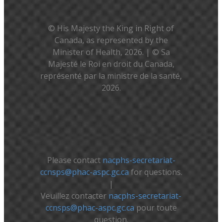
© His Majesty the King in Right of
Canada, as represented by the
Minister of Health, 2026. | © Sa
Majesté le Roi en droit du Canada,
représenté par la ministre de la santé,
2026.
Please contact
nacphs-secretariat-
ccnsps@phac-aspc.gc.ca
for questions.
|
Veuillez contacter
nacphs-secretariat-
ccnsps@phac-aspc.gc.ca
pour toute
question.