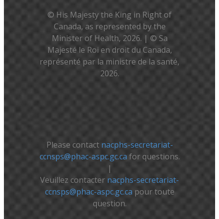
© His Majesty the King in Right of
Canada, as represented by the
Minister of Health, 2026. | © Sa
Majesté le Roi en droit du Canada,
représenté par la ministre de la santé,
2026.
Please contact
nacphs-secretariat-
ccnsps@phac-aspc.gc.ca
for questions.
|
Veuillez contacter
nacphs-secretariat-
ccnsps@phac-aspc.gc.ca
pour toute
question.